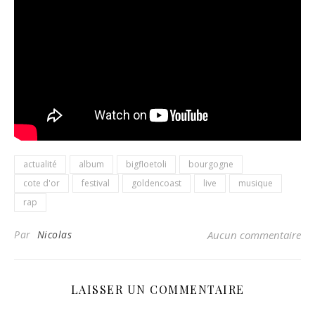
actualité
album
bigfloetoli
bourgogne
cote d'or
festival
goldencoast
live
musique
rap
Par
Nicolas
Aucun commentaire
LAISSER UN COMMENTAIRE