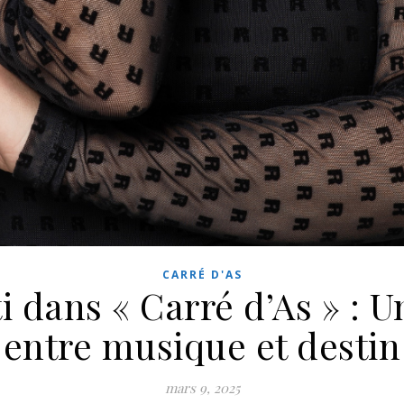
CARRÉ D'AS
 dans « Carré d’As » : 
entre musique et destin
mars 9, 2025